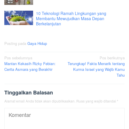
10 Teknologi Ramah Lingkungan yang
Membantu Mewujudkan Masa Depan
Berkelanjutan
Posting pada
Gaya Hidup
Navigasi
Pos sebelumnya
Pos berikutnya
Mantan Kekasih Rizky Febian:
Terungkap! Fakta Menarik tentang
pos
Cerita Asmara yang Berakhir
Kurma Israel yang Wajib Kamu
Tahu
Tinggalkan Balasan
Alamat email Anda tidak akan dipublikasikan.
Ruas yang wajib ditandai
*