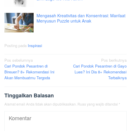
Mengasah Kreativitas dan Konsentrasi: Manfaat
Menyusun Puzzle untuk Anak
Posting pada
Inspirasi
Navigasi
Pos sebelumnya
Pos berikutnya
Cari Pondok Pesantren di
Cari Pondok Pesantren di Gayo
pos
Bireuen? 8+ Rekomendasi Ini
Lues? Ini Dia 8+ Rekomendasi
Akan Membuatmu Tergoda
Terbaiknya
Tinggalkan Balasan
Alamat email Anda tidak akan dipublikasikan.
Ruas yang wajib ditandai
*