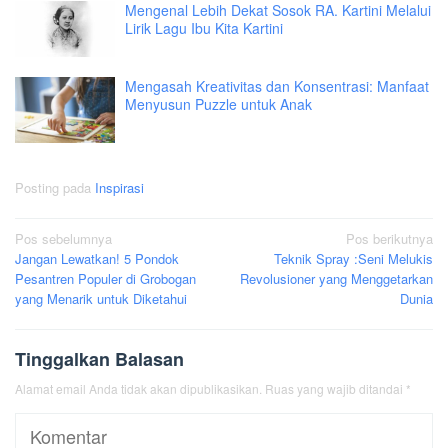
Mengenal Lebih Dekat Sosok RA. Kartini Melalui
Lirik Lagu Ibu Kita Kartini
Mengasah Kreativitas dan Konsentrasi: Manfaat
Menyusun Puzzle untuk Anak
Posting pada
Inspirasi
Navigasi
Pos sebelumnya
Pos berikutnya
Jangan Lewatkan! 5 Pondok
Teknik Spray :Seni Melukis
pos
Pesantren Populer di Grobogan
Revolusioner yang Menggetarkan
yang Menarik untuk Diketahui
Dunia
Tinggalkan Balasan
Alamat email Anda tidak akan dipublikasikan.
Ruas yang wajib ditandai
*