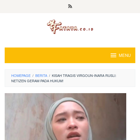
Loncat
ke
konten
MENU
HOMEPAGE
/
BERITA
/
KISAH TRAGIS VIRGOUN-INARA RUSLI:
NETIZEN GERAM PADA HUKUM!