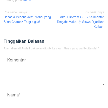
Navigasi
Pos sebelumnya
Pos berikutnya
Rahasia Pesona Jefri Nichol yang
Aksi Ekstrem OSIS Kalimantan
pos
Bikin Chateez Tergila-gila!
Tengah: Make Up Siswa Dijadikan
Korban!
Tinggalkan Balasan
Alamat email Anda tidak akan dipublikasikan.
Ruas yang wajib ditandai
*