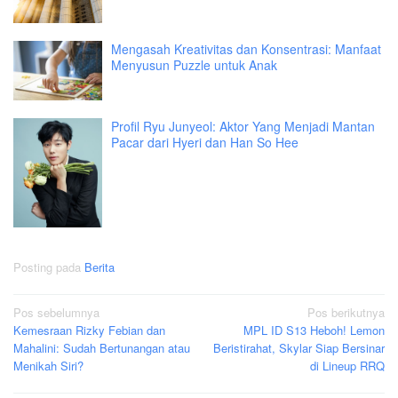
Mengasah Kreativitas dan Konsentrasi: Manfaat
Menyusun Puzzle untuk Anak
Profil Ryu Junyeol: Aktor Yang Menjadi Mantan
Pacar dari Hyeri dan Han So Hee
Posting pada
Berita
Navigasi
Pos sebelumnya
Pos berikutnya
Kemesraan Rizky Febian dan
MPL ID S13 Heboh! Lemon
pos
Mahalini: Sudah Bertunangan atau
Beristirahat, Skylar Siap Bersinar
Menikah Siri?
di Lineup RRQ