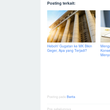
Posting terkait:
Heboh! Gugatan ke MK Bikin
Menga
Geger, Apa yang Terjadi?
Konse
Menyu
Posting pada
Berita
Navigasi
Pos sebelumnya