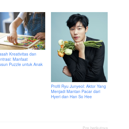
sah Kreativitas dan
ntrasi: Manfaat
sun Puzzle untuk Anak
Profil Ryu Junyeol: Aktor Yang
Menjadi Mantan Pacar dari
Hyeri dan Han So Hee
Pos berikutnya