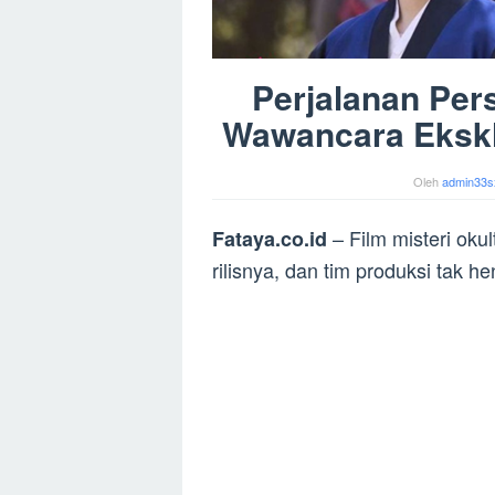
Perjalanan Per
Wawancara Eksklu
Oleh
admin33s
– Film misteri oku
Fataya.co.id
rilisnya, dan tim produksi tak h