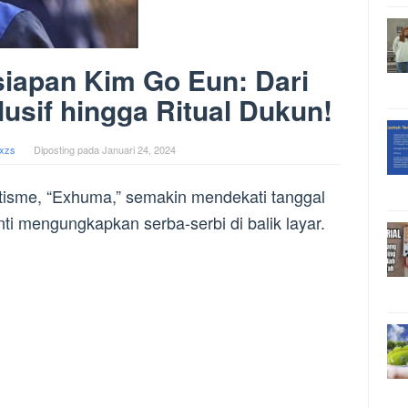
siapan Kim Go Eun: Dari
sif hingga Ritual Dukun!
xzs
Diposting pada
Januari 24, 2024
ltisme, “Exhuma,” semakin mendekati tanggal
enti mengungkapkan serba-serbi di balik layar.