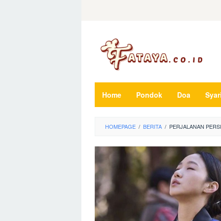
Loncat
ke
konten
Home
Pondok
Doa
Syar
HOMEPAGE
/
BERITA
/
PERJALANAN PERSI