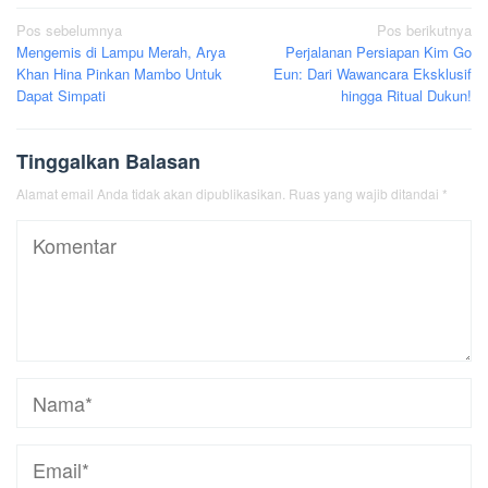
Navigasi
Pos sebelumnya
Pos berikutnya
Mengemis di Lampu Merah, Arya
Perjalanan Persiapan Kim Go
pos
Khan Hina Pinkan Mambo Untuk
Eun: Dari Wawancara Eksklusif
Dapat Simpati
hingga Ritual Dukun!
Tinggalkan Balasan
Alamat email Anda tidak akan dipublikasikan.
Ruas yang wajib ditandai
*