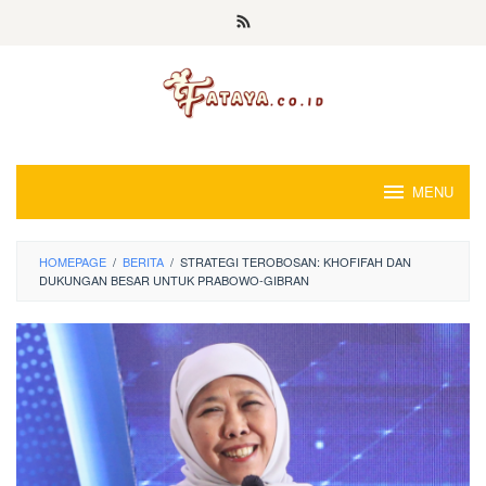
Loncat
ke
konten
MENU
HOMEPAGE
/
BERITA
/
STRATEGI TEROBOSAN: KHOFIFAH DAN
DUKUNGAN BESAR UNTUK PRABOWO-GIBRAN