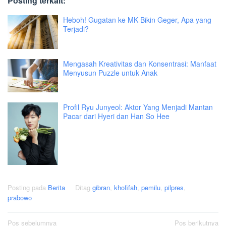
Posting terkait:
Heboh! Gugatan ke MK Bikin Geger, Apa yang
Terjadi?
Mengasah Kreativitas dan Konsentrasi: Manfaat
Menyusun Puzzle untuk Anak
Profil Ryu Junyeol: Aktor Yang Menjadi Mantan
Pacar dari Hyeri dan Han So Hee
Posting pada
Berita
Ditag
gibran
,
khofifah
,
pemilu
,
pilpres
,
prabowo
Navigasi
Pos sebelumnya
Pos berikutnya