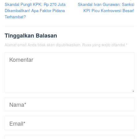
Skandal Pungli KPK: Rp 270 Juta
Skandal Ivan Gunawan: Sanksi
pos
Dikembalikan! Apa Faktor Pidana
KPI Picu Kontroversi Besar!
Terhambat?
Tinggalkan Balasan
Alamat email Anda tidak akan dipublikasikan.
Ruas yang wajib ditandai
*