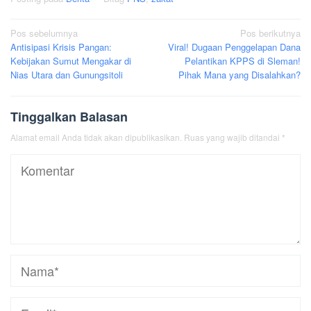
Navigasi
Pos sebelumnya
Pos berikutnya
Antisipasi Krisis Pangan:
Viral! Dugaan Penggelapan Dana
pos
Kebijakan Sumut Mengakar di
Pelantikan KPPS di Sleman!
Nias Utara dan Gunungsitoli
Pihak Mana yang Disalahkan?
Tinggalkan Balasan
Alamat email Anda tidak akan dipublikasikan.
Ruas yang wajib ditandai
*