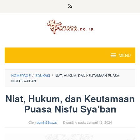
Loncat
ke
konten
MENU
HOMEPAGE
/
EDUKASI
/
NIAT, HUKUM, DAN KEUTAMAAN PUASA
NISFU SYA'BAN
Niat, Hukum, dan Keutamaan
Puasa Nisfu Sya’ban
Oleh
admin33sxzs
Diposting pada
Januari 18, 2024