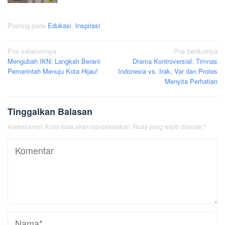
Posting pada
Edukasi
,
Inspirasi
Navigasi
Pos sebelumnya
Pos berikutnya
Mengubah IKN: Langkah Berani
Drama Kontroversial: Timnas
pos
Pemerintah Menuju Kota Hijau!
Indonesia vs. Irak, Var dan Protes
Menyita Perhatian
Tinggalkan Balasan
Alamat email Anda tidak akan dipublikasikan.
Ruas yang wajib ditandai
*