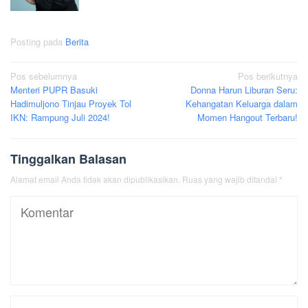
Posting pada
Berita
Navigasi
Pos sebelumnya
Pos berikutnya
Menteri PUPR Basuki
Donna Harun Liburan Seru:
pos
Hadimuljono Tinjau Proyek Tol
Kehangatan Keluarga dalam
IKN: Rampung Juli 2024!
Momen Hangout Terbaru!
Tinggalkan Balasan
Alamat email Anda tidak akan dipublikasikan.
Ruas yang wajib ditandai
*