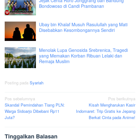
Jejak Cerita Roro Jonggrang dan Bandung
Bondowoso di Candi Prambanan
Ubay bin Khalaf Musuh Rasulullah yang Mati
Disebabkan Kesombongannya Sendiri
Menolak Lupa Genosida Srebrenica, Tragedi
yang Memakan Korban Ribuan Lelaki dan
Remaja Muslim
Posting pada
Syariah
Navigasi
Pos sebelumnya
Pos berikutnya
Skandal Pemindahan Tiang PLN:
Kisah Mengharukan Kasir
pos
Warga Sidoarjo Dibebani Rp11
Indomaret: Trip Gratis ke Jepang
Juta?
Berkat Cinta pada Anime!
Tinggalkan Balasan