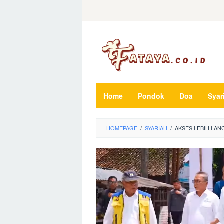
Loncat
ke
konten
Home
Pondok
Doa
Syar
HOMEPAGE
/
SYARIAH
/
AKSES LEBIH LAN