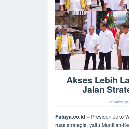
Akses Lebih L
Jalan Stra
Oleh
admin33s
– Presiden Joko W
Fataya.co.id
ruas strategis, yaitu Muntilan-