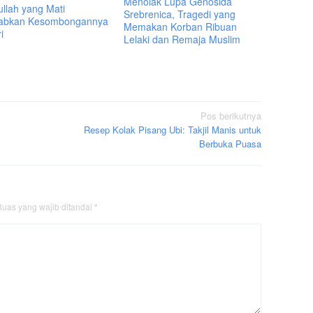
Menolak Lupa Genosida
ullah yang Mati
Srebrenica, Tragedi yang
abkan Kesombongannya
Memakan Korban Ribuan
i
Lelaki dan Remaja Muslim
Pos berikutnya
Resep Kolak Pisang Ubi: Takjil Manis untuk
Berbuka Puasa
uas yang wajib ditandai
*