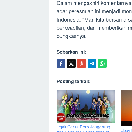
Dalam mengakhiri komentarnya
agar peresmian ini menjadi mom
Indonesia. “Mari kita bersama-
berkeadilan, dan memberikan ma
pungkasnya.
Sebarkan ini:
Posting terkait:
Jejak Cerita Roro Jonggrang
Ubay 
dan Bandung Bondowoso di