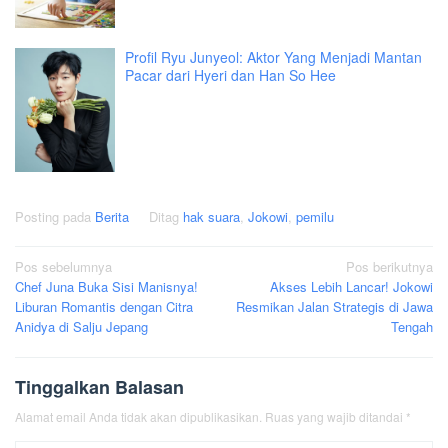
Profil Ryu Junyeol: Aktor Yang Menjadi Mantan
Pacar dari Hyeri dan Han So Hee
Posting pada
Berita
Ditag
hak suara
,
Jokowi
,
pemilu
Navigasi
Pos sebelumnya
Pos berikutnya
Chef Juna Buka Sisi Manisnya!
Akses Lebih Lancar! Jokowi
pos
Liburan Romantis dengan Citra
Resmikan Jalan Strategis di Jawa
Anidya di Salju Jepang
Tengah
Tinggalkan Balasan
Alamat email Anda tidak akan dipublikasikan.
Ruas yang wajib ditandai
*