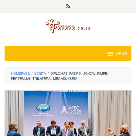
Loncat
ke
konten
MENU
HOMEPAGE
/
BERITA
/
DIPLOMASI PASIFIK: JOKOWI PIMPIN
PERTEMUAN TRILATERAL MEGASUKSES!