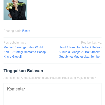
Posting pada
Berita
Navigasi
Pos sebelumnya
Pos berikutnya
Menteri Keuangan dan World
Hendi Siswanto Berbagi Berkah
pos
Bank: Strategi Bersama Hadapi
Subuh di Masjid Al-Baiturrohim:
Krisis Global!
Guyubnya Masyarakat Jember!
Tinggalkan Balasan
Alamat email Anda tidak akan dipublikasikan.
Ruas yang wajib ditandai
*