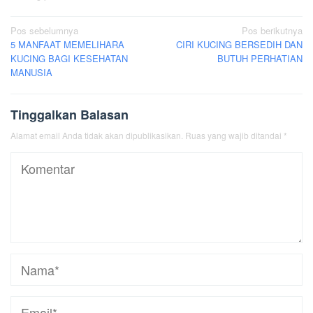
Navigasi
Pos sebelumnya
Pos berikutnya
5 MANFAAT MEMELIHARA
CIRI KUCING BERSEDIH DAN
pos
KUCING BAGI KESEHATAN
BUTUH PERHATIAN
MANUSIA
Tinggalkan Balasan
Alamat email Anda tidak akan dipublikasikan.
Ruas yang wajib ditandai
*