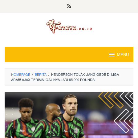
Loncat
ke
konten
MENU
HOMEPAGE
/
BERITA
/
HENDERSON TOLAK UANG GEDE DI LIGA
ARAB! AJAX TERIMA, GAJINYA JADI 85.000 POUNDS!