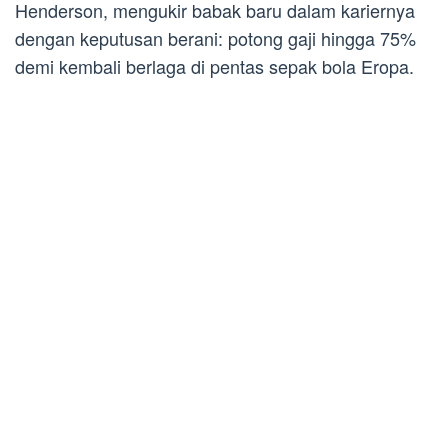
Henderson, mengukir babak baru dalam kariernya
dengan keputusan berani: potong gaji hingga 75%
demi kembali berlaga di pentas sepak bola Eropa.