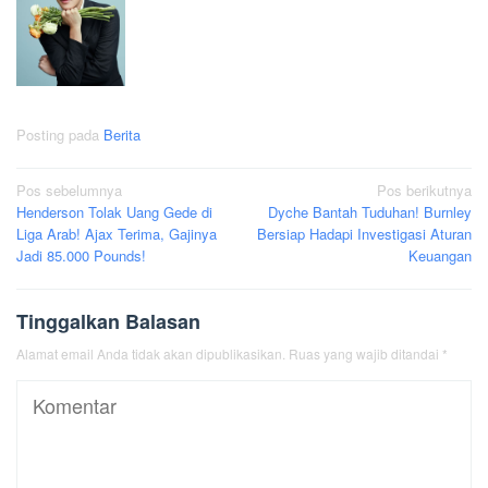
Posting pada
Berita
Navigasi
Pos sebelumnya
Pos berikutnya
Henderson Tolak Uang Gede di
Dyche Bantah Tuduhan! Burnley
pos
Liga Arab! Ajax Terima, Gajinya
Bersiap Hadapi Investigasi Aturan
Jadi 85.000 Pounds!
Keuangan
Tinggalkan Balasan
Alamat email Anda tidak akan dipublikasikan.
Ruas yang wajib ditandai
*