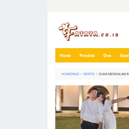
Loncat
ke
konten
Home
Pondok
Doa
Syar
HOMEPAGE
/
BERITA
/
DUKA MENDALAM BE