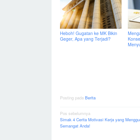
Heboh! Gugatan ke MK Bikin
Menga
Geger, Apa yang Terjadi?
Konse
Menyu
Posting pada
Berita
Navigasi
Pos sebelumnya
Simak 4 Cerita Motivasi Kerja yang Mengg
pos
Semangat Anda!