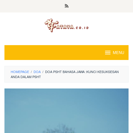
Loncat
ke
konten
MENU
HOMEPAGE
/
DOA
/
DOA PSHT BAHASA JAWA :KUNCI KESUKSESAN
ANDA DALAM PSHT