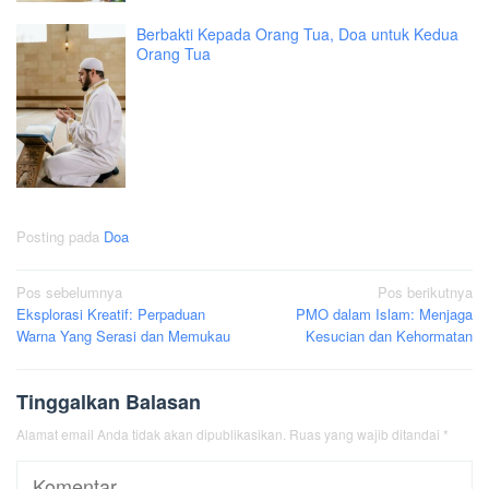
Berbakti Kepada Orang Tua, Doa untuk Kedua
Orang Tua
Posting pada
Doa
Navigasi
Pos sebelumnya
Pos berikutnya
Eksplorasi Kreatif: Perpaduan
PMO dalam Islam: Menjaga
pos
Warna Yang Serasi dan Memukau
Kesucian dan Kehormatan
Tinggalkan Balasan
Alamat email Anda tidak akan dipublikasikan.
Ruas yang wajib ditandai
*