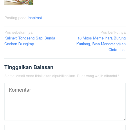
Posting pada
Inspirasi
Navigasi
Pos sebelumnya
Pos berikutnya
Kuliner: Tongseng Sapi Bunda
10 Mitos Memelihara Burung
pos
Cirebon Diungkap
Kutilang, Bisa Mendatangkan
Cinta Lho!
Tinggalkan Balasan
Alamat email Anda tidak akan dipublikasikan.
Ruas yang wajib ditandai
*