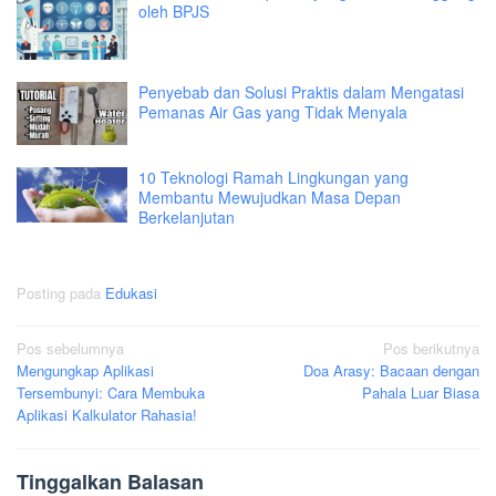
oleh BPJS
Penyebab dan Solusi Praktis dalam Mengatasi
Pemanas Air Gas yang Tidak Menyala
10 Teknologi Ramah Lingkungan yang
Membantu Mewujudkan Masa Depan
Berkelanjutan
Posting pada
Edukasi
Navigasi
Pos sebelumnya
Pos berikutnya
Mengungkap Aplikasi
Doa Arasy: Bacaan dengan
pos
Tersembunyi: Cara Membuka
Pahala Luar Biasa
Aplikasi Kalkulator Rahasia!
Tinggalkan Balasan