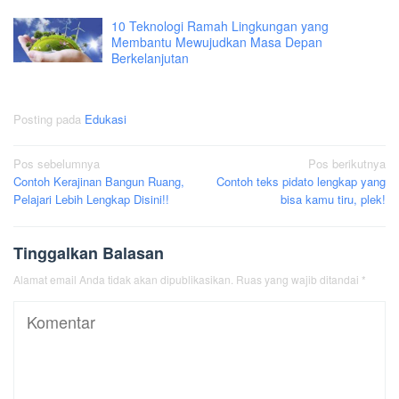
10 Teknologi Ramah Lingkungan yang
Membantu Mewujudkan Masa Depan
Berkelanjutan
Posting pada
Edukasi
Navigasi
Pos sebelumnya
Pos berikutnya
Contoh Kerajinan Bangun Ruang,
Contoh teks pidato lengkap yang
pos
Pelajari Lebih Lengkap Disini!!
bisa kamu tiru, plek!
Tinggalkan Balasan
Alamat email Anda tidak akan dipublikasikan.
Ruas yang wajib ditandai
*