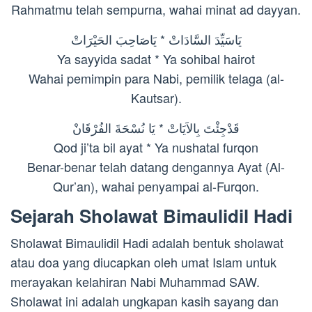
Rahmatmu telah sempurna, wahai minat ad dayyan.
يَاسَيِّدَ السَّادَاتْ * يَاصَاحِبَ الحَيْرَاتْ
Ya sayyida sadat * Ya sohibal hairot
Wahai pemimpin para Nabi, pemilik telaga (al-
Kautsar).
قَدْجِئْتَ بِالاَيَاتْ * يَا نُسْحَةَ الفُرْقَانْ
Qod ji’ta bil ayat * Ya nushatal furqon
Benar-benar telah datang dengannya Ayat (Al-
Qur’an), wahai penyampai al-Furqon.
Sejarah Sholawat Bimaulidil Hadi
Sholawat Bimaulidil Hadi adalah bentuk sholawat
atau doa yang diucapkan oleh umat Islam untuk
merayakan kelahiran Nabi Muhammad SAW.
Sholawat ini adalah ungkapan kasih sayang dan