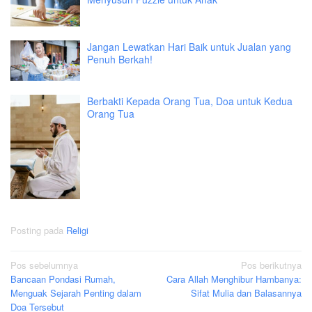
Jangan Lewatkan Hari Baik untuk Jualan yang
Penuh Berkah!
Berbakti Kepada Orang Tua, Doa untuk Kedua
Orang Tua
Posting pada
Religi
Navigasi
Pos sebelumnya
Pos berikutnya
Bancaan Pondasi Rumah,
Cara Allah Menghibur Hambanya:
pos
Menguak Sejarah Penting dalam
Sifat Mulia dan Balasannya
Doa Tersebut