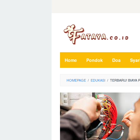
Loncat
ke
konten
Home
Pondok
Doa
Syar
HOMEPAGE
/
EDUKASI
/
TERBARU! BIAYA 