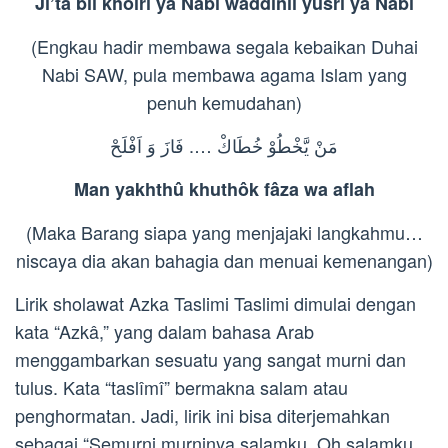
Ji’ta bil khoiri yâ Nabî waddînil yusri yâ Nabî
(Engkau hadir membawa segala kebaikan Duhai
Nabi SAW, pula membawa agama Islam yang
penuh kemudahan)
مَنْ يَّخْطُوْ خُطَاكْ …. فَازَ وَ اَفْلَحْ
Man yakhthû khuthôk fâza wa aflah
(Maka Barang siapa yang menjajaki langkahmu…
niscaya dia akan bahagia dan menuai kemenangan)
Lirik sholawat Azka Taslimi Taslimi dimulai dengan
kata “Azkâ,” yang dalam bahasa Arab
menggambarkan sesuatu yang sangat murni dan
tulus. Kata “taslîmî” bermakna salam atau
penghormatan. Jadi, lirik ini bisa diterjemahkan
sebagai “Semurni murninya salamku, Oh salamku,