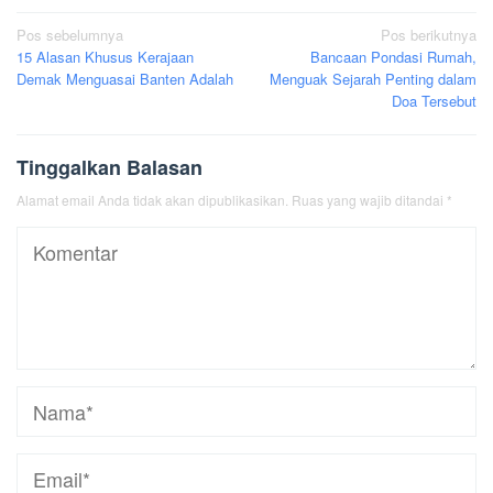
Navigasi
Pos sebelumnya
Pos berikutnya
15 Alasan Khusus Kerajaan
Bancaan Pondasi Rumah,
pos
Demak Menguasai Banten Adalah
Menguak Sejarah Penting dalam
Doa Tersebut
Tinggalkan Balasan
Alamat email Anda tidak akan dipublikasikan.
Ruas yang wajib ditandai
*