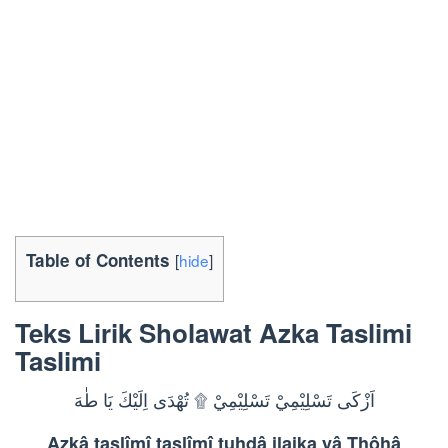
Table of Contents
[
hide
]
Teks Lirik Sholawat Azka Taslimi
Taslimi
اَزْكَى تَسْلِيْمِيْ تَسْلِيْمِيْ ۩ تُهْدَى اِلَيْكَ يَا طٰهَ
Azkâ taslîmî taslîmî tuhdâ ilaika yâ Thôhâ