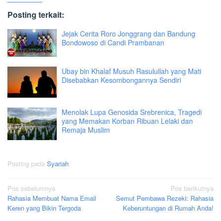
Posting terkait:
Jejak Cerita Roro Jonggrang dan Bandung
Bondowoso di Candi Prambanan
Ubay bin Khalaf Musuh Rasulullah yang Mati
Disebabkan Kesombongannya Sendiri
Menolak Lupa Genosida Srebrenica, Tragedi
yang Memakan Korban Ribuan Lelaki dan
Remaja Muslim
Posting pada
Syariah
Navigasi
Pos sebelumnya
Pos berikutnya
Rahasia Membuat Nama Email
Semut Pembawa Rezeki: Rahasia
pos
Keren yang Bikin Tergoda
Keberuntungan di Rumah Anda!