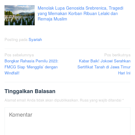
Menolak Lupa Genosida Srebrenica, Tragedi
yang Memakan Korban Ribuan Lelaki dan
Remaja Muslim
Posting pada
Syariah
Navigasi
Pos sebelumnya
Pos berikutnya
Bongkar Rahasia Pemilu 2023:
Kabar Baik! Jokowi Serahkan
pos
FMCG Siap ‘Menggila’ dengan
Sertifikat Tanah di Jawa Timur
Windfall!
Hari Ini
Tinggalkan Balasan
Alamat email Anda tidak akan dipublikasikan.
Ruas yang wajib ditandai
*