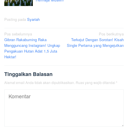
Posting pada
Syariah
Navigasi
Pos sebelumnya
Pos berikutnya
Gibran Rakabuming Raka
Terkejut Dengan Sorotan! Kisah
pos
Mengguncang Instagram! Ungkap
Single Pertama yang Mengejutkan
Pengakuan Hutan Adat 1,5 Juta
Hektar!
Tinggalkan Balasan
Alamat email Anda tidak akan dipublikasikan.
Ruas yang wajib ditandai
*