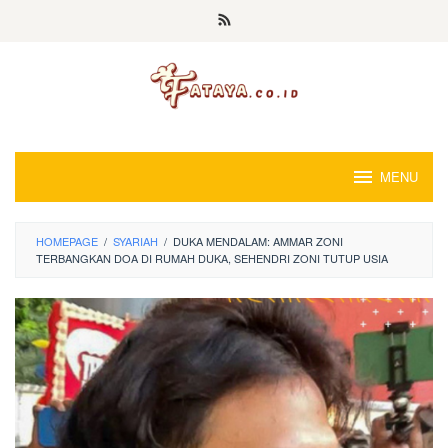
Loncat
ke
konten
MENU
HOMEPAGE
/
SYARIAH
/
DUKA MENDALAM: AMMAR ZONI
TERBANGKAN DOA DI RUMAH DUKA, SEHENDRI ZONI TUTUP USIA