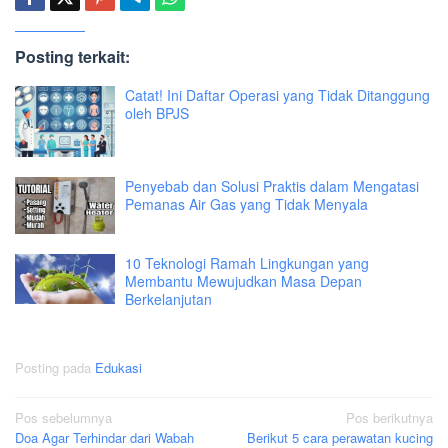
Posting terkait:
Catat! Ini Daftar Operasi yang Tidak Ditanggung
oleh BPJS
Penyebab dan Solusi Praktis dalam Mengatasi
Pemanas Air Gas yang Tidak Menyala
10 Teknologi Ramah Lingkungan yang
Membantu Mewujudkan Masa Depan
Berkelanjutan
Posting pada
Edukasi
Navigasi
Pos sebelumnya
Pos berikutnya
Doa Agar Terhindar dari Wabah
Berikut 5 cara perawatan kucing