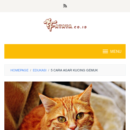
Loncat
ke
konten
MENU
HOMEPAGE
/
EDUKASI
/
5 CARA AGAR KUCING GEMUK