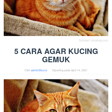
Sumber: pixabay.com
5 CARA AGAR KUCING
GEMUK
Oleh
admin33sxzs
Diposting pada
April 14, 2021