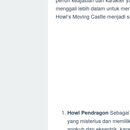
penuh keajaiban dan karakter ya
menggali lebih dalam untuk me
Howl’s Moving Castle menjadi sa
Sebagai 
Howl Pendragon
yang misterius dan memilik
angkuh dan eksentrik, kara