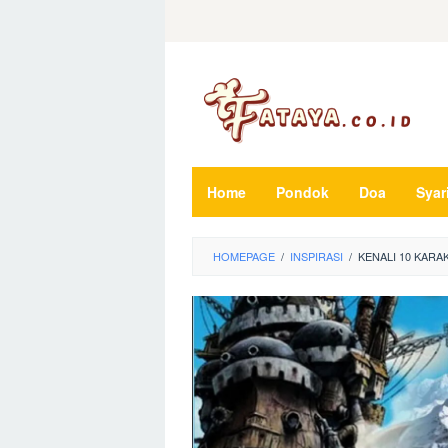
Loncat
ke
konten
Home
Pondok
Doa
Syar
HOMEPAGE
/
INSPIRASI
/
KENALI 10 KARA