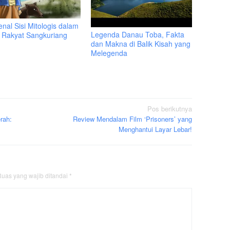
nal Sisi Mitologis dalam
Legenda Danau Toba, Fakta
a Rakyat Sangkuriang
dan Makna di Balik Kisah yang
Melegenda
Pos berikutnya
rah:
Review Mendalam Film ‘Prisoners’ yang
Menghantui Layar Lebar!
uas yang wajib ditandai
*