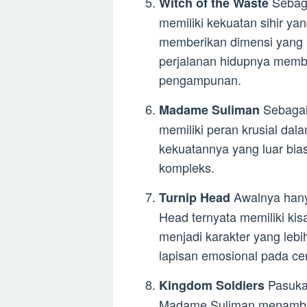
Sebaga
Witch of the Waste
memiliki kekuatan sihir yan
memberikan dimensi yang l
perjalanan hidupnya memb
pengampunan.
Sebagai 
Madame Suliman
memiliki peran krusial dal
kekuatannya yang luar bia
kompleks.
Awalnya hanya
Turnip Head
Head ternyata memiliki ki
menjadi karakter yang le
lapisan emosional pada cer
Pasukan
Kingdom Soldiers
Madame Suliman menambah 