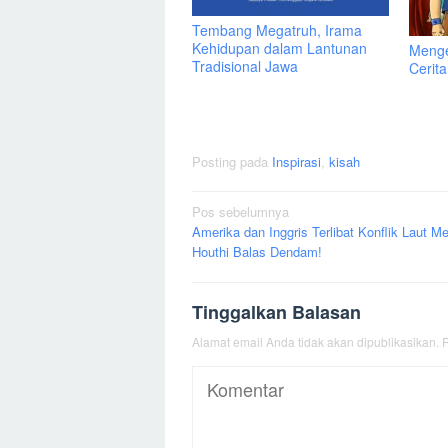
Tembang Megatruh, Irama
Kehidupan dalam Lantunan
Menge
Tradisional Jawa
Cerit
Posting pada
Inspirasi
,
kisah
Navigasi
Pos sebelumnya
Amerika dan Inggris Terlibat Konflik Laut Me
pos
Houthi Balas Dendam!
Tinggalkan Balasan
Alamat email Anda tidak akan dipublikasikan.
R