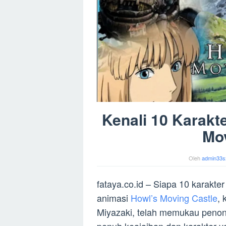
Kenali 10 Karakt
Mov
Oleh
admin33s
fataya.co.id – Siapa 10 karakte
animasi
Howl’s Moving Castle
, 
Miyazaki, telah memukau penon