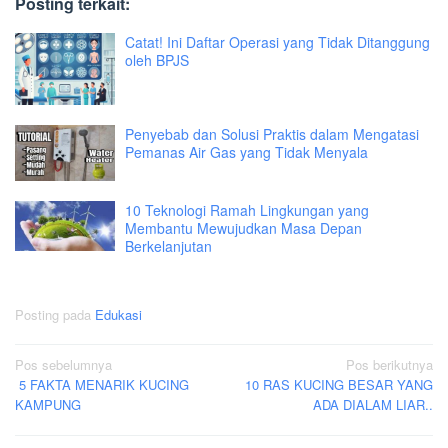
Posting terkait:
Catat! Ini Daftar Operasi yang Tidak Ditanggung
oleh BPJS
Penyebab dan Solusi Praktis dalam Mengatasi
Pemanas Air Gas yang Tidak Menyala
10 Teknologi Ramah Lingkungan yang
Membantu Mewujudkan Masa Depan
Berkelanjutan
Posting pada
Edukasi
Navigasi
Pos sebelumnya
Pos berikutnya
5 FAKTA MENARIK KUCING
10 RAS KUCING BESAR YANG
pos
KAMPUNG
ADA DIALAM LIAR..