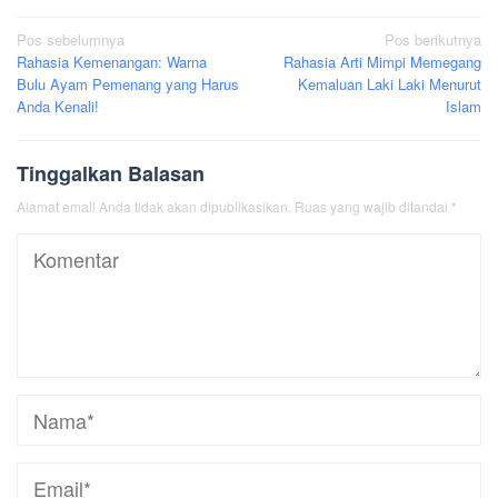
Navigasi
Pos sebelumnya
Pos berikutnya
Rahasia Kemenangan: Warna
Rahasia Arti Mimpi Memegang
pos
Bulu Ayam Pemenang yang Harus
Kemaluan Laki Laki Menurut
Anda Kenali!
Islam
Tinggalkan Balasan
Alamat email Anda tidak akan dipublikasikan.
Ruas yang wajib ditandai
*