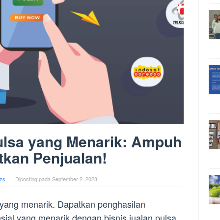
Pulsa yang Menarik: Ampuh
tkan Penjualan!
zs
Diposting pada
September 2, 2023
sa yang menarik. Dapatkan penghasilan
ial yang menarik dengan bisnis jualan pulsa