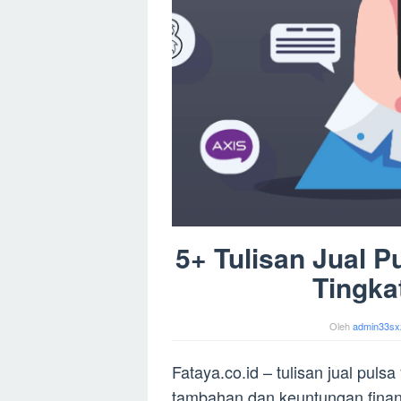
5+ Tulisan Jual 
Tingka
Oleh
admin33sx
Fataya.co.id – tulisan jual pul
tambahan dan keuntungan finans