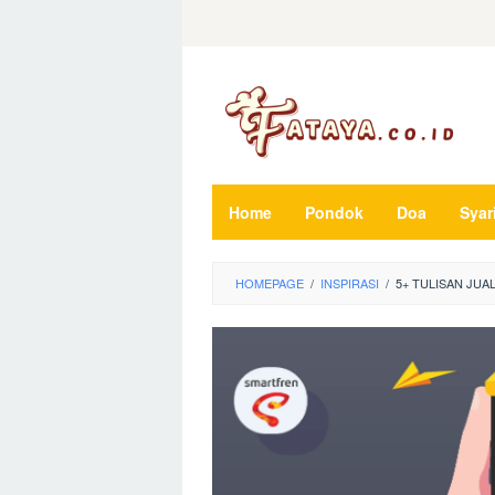
Loncat
ke
konten
Home
Pondok
Doa
Syar
HOMEPAGE
/
INSPIRASI
/
5+ TULISAN JUA