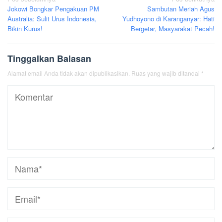
Navigasi
Jokowi Bongkar Pengakuan PM
Sambutan Meriah Agus
pos
Australia: Sulit Urus Indonesia,
Yudhoyono di Karanganyar: Hati
Bikin Kurus!
Bergetar, Masyarakat Pecah!
Tinggalkan Balasan
Alamat email Anda tidak akan dipublikasikan.
Ruas yang wajib ditandai
*