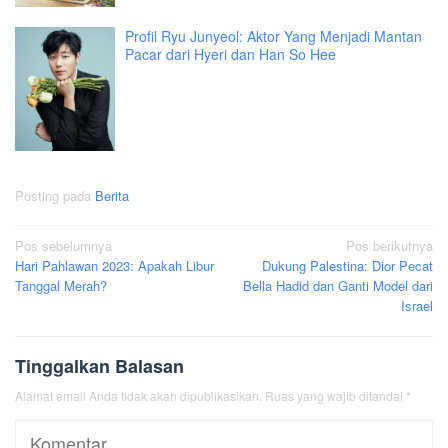
Profil Ryu Junyeol: Aktor Yang Menjadi Mantan
Pacar dari Hyeri dan Han So Hee
Posting pada
Berita
Navigasi
Pos sebelumnya
Pos berikutnya
Hari Pahlawan 2023: Apakah Libur
Dukung Palestina: Dior Pecat
pos
Tanggal Merah?
Bella Hadid dan Ganti Model dari
Israel
Tinggalkan Balasan
Alamat email Anda tidak akan dipublikasikan.
Ruas yang wajib ditandai
*