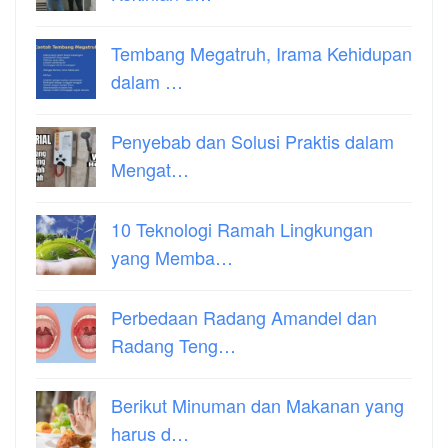
Tembang Megatruh, Irama Kehidupan
dalam …
Penyebab dan Solusi Praktis dalam
Mengat…
10 Teknologi Ramah Lingkungan
yang Memba…
Perbedaan Radang Amandel dan
Radang Teng…
Berikut Minuman dan Makanan yang
harus d…