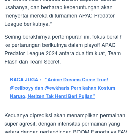
usahanya, dan berharap keberuntungan akan
menyertai mereka di turnamen APAC Predator
League berikutnya.*
Seiring berakhirnya pertempuran ini, fokus beralih
ke pertarungan berikutnya dalam playoff APAC
Predator League 2024 antara dua tim kuat, Team
Flash dan Team Secret.
BACA JUGA :
"Anime Dreams Come True!
@celiboyy dan @ewkharis Pernikahan Kostum
Naruto, Netizen Tak Henti Beri Pujian"
Keduanya diprediksi akan menampilkan permainan
super agresif, dengan intensitas permainan yang
setara dengan pertandingan BOOM Esports vs FAV