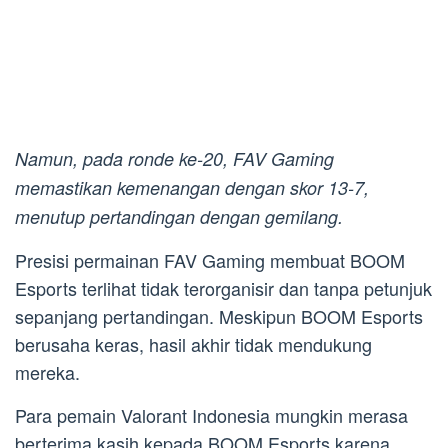
Namun, pada ronde ke-20, FAV Gaming
memastikan kemenangan dengan skor 13-7,
menutup pertandingan dengan gemilang.
Presisi permainan FAV Gaming membuat BOOM
Esports terlihat tidak terorganisir dan tanpa petunjuk
sepanjang pertandingan. Meskipun BOOM Esports
berusaha keras, hasil akhir tidak mendukung
mereka.
Para pemain Valorant Indonesia mungkin merasa
berterima kasih kepada BOOM Esports karena