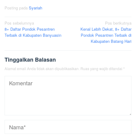
Posting pada
Syariah
Navigasi
Pos sebelumnya
Pos berikutnya
8+ Daftar Pondok Pesantren
Kenal Lebih Dekat, 8+ Daftar
pos
Terbaik di Kabupaten Banyuasin
Pondok Pesantren Terbaik di
Kabupaten Batang Hari
Tinggalkan Balasan
Alamat email Anda tidak akan dipublikasikan.
Ruas yang wajib ditandai
*