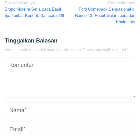
Navigasi
Pos sebelumnya
Pos berikutnya
Bruno Moreira Setia pada Bajul
Ford Comeback Sensasional di
pos
Ijo: Terikat Kontrak Sampai 2026
Ronde 12, Rebut Gelar Juara dari
Kholmatov
Tinggalkan Balasan
Alamat email Anda tidak akan dipublikasikan.
Ruas yang wajib ditandai
*