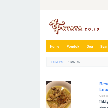
Loncat
ke
konten
Home
Pondok
Doa
Syar
HOMEPAGE
/
SANTAN
Res
Leb
Oleh
a
fata
deng