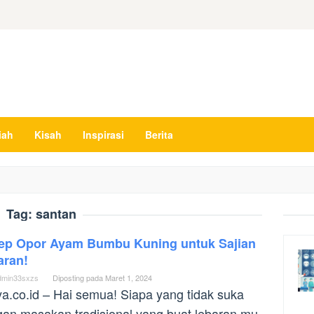
iah
Kisah
Inspirasi
Berita
Tag:
santan
ep Opor Ayam Bumbu Kuning untuk Sajian
aran!
dmin33sxzs
Diposting pada
Maret 1, 2024
ya.co.id – Hai semua! Siapa yang tidak suka
an masakan tradisional yang buat lebaran mu