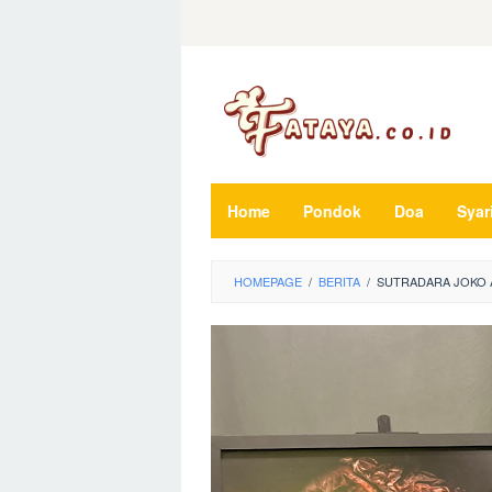
Loncat
ke
konten
Home
Pondok
Doa
Syar
HOMEPAGE
/
BERITA
/
SUTRADARA JOKO A