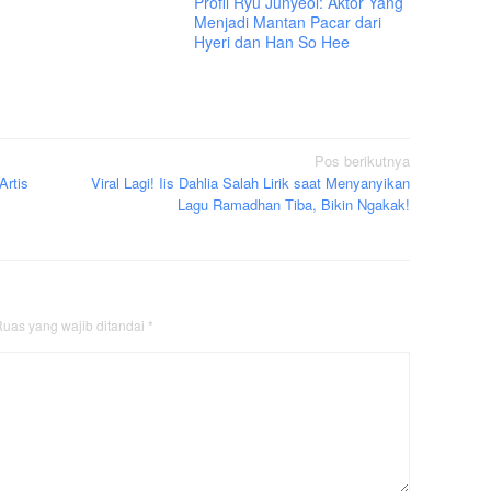
Profil Ryu Junyeol: Aktor Yang
Menjadi Mantan Pacar dari
Hyeri dan Han So Hee
Pos berikutnya
Artis
Viral Lagi! Iis Dahlia Salah Lirik saat Menyanyikan
Lagu Ramadhan Tiba, Bikin Ngakak!
uas yang wajib ditandai
*