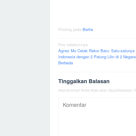
Posting pada
Berita
Navigasi
Pos sebelumnya
Agnez Mo Cetak Rekor Baru: Satu-satunya 
pos
Indonesia dengan 2 Patung Lilin di 2 Negara
Berbeda
Tinggalkan Balasan
Alamat email Anda tidak akan dipublikasikan.
R