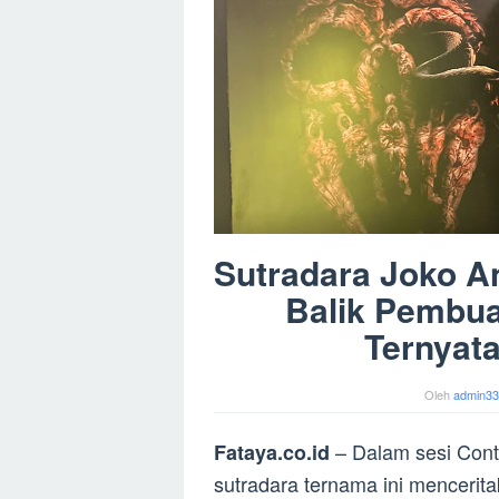
Sutradara Joko An
Balik Pembua
Ternyata
Oleh
admin33
– Dalam sesi Conte
Fataya.co.id
sutradara ternama ini menceritak