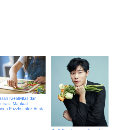
sah Kreativitas dan
ntrasi: Manfaat
sun Puzzle untuk Anak