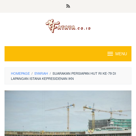
Loncat
ke
konten
MENU
HOMEPAGE
/
SYARIAH
/
SUARAKAN PERSIAPAN HUT RI KE-79 DI
LAPANGAN ISTANA KEPRESIDENAN IKN