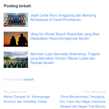
Posting terkait:
Jejak Cerita Roro Jonggrang dan Bandung
Bondowoso di Candi Prambanan
Ubay bin Khalaf Musuh Rasulullah yang Mati
Disebabkan Kesombongannya Sendiri
Menolak Lupa Genosida Srebrenica, Tragedi
yang Memakan Korban Ribuan Lelaki dan
Remaja Muslim
Posting pada
Syariah
Navigasi
Pos sebelumnya
Pos berikutnya
Misteri Dampak AI: Kesenjangan
China Mendominasi! Terungkap,
pos
Ekonomi dan Volatilitas Global
30% Impor Non Migas Indonesia
Berasal dari Negeri Tirai Bambu