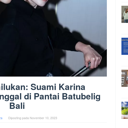
ilukan: Suami Karina
ggal di Pantai Batubelig
Bali
zs
Diposting pada
November 10, 2023