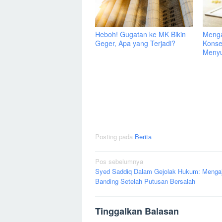
Heboh! Gugatan ke MK Bikin
Menga
Geger, Apa yang Terjadi?
Konse
Menyu
Posting pada
Berita
Navigasi
Pos sebelumnya
Syed Saddiq Dalam Gejolak Hukum: Menga
pos
Banding Setelah Putusan Bersalah
Tinggalkan Balasan