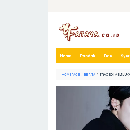
Loncat
ke
konten
Home
Pondok
Doa
Syar
HOMEPAGE
/
BERITA
/
TRAGEDI MEMILUKA