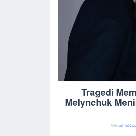
Tragedi Mem
Melynchuk Menin
Oleh
admin33sx