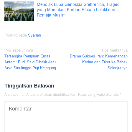
Menolak Lupa Genosida Srebrenica, Tragedi
yang Memakan Korban Ribuan Lelaki dan
Remaja Muslim
Posting pada
Syariah
Navigasi
Pos sebelumnya
Pos berikutnya
Tersangka Penipuan Emas
Drama Sukses Iran: Kemenangan
pos
Antam: Budi Said Dibalik Jeruji,
Kedua dan Tiket ke Babak
Arya Sinulingga Puji Kejagung
Selanjutnya
Tinggalkan Balasan
Alamat email Anda tidak akan dipublikasikan.
Ruas yang wajib ditandai
*