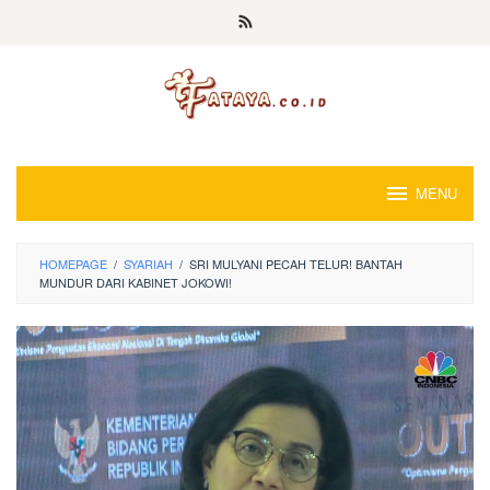
Loncat
ke
konten
MENU
HOMEPAGE
/
SYARIAH
/
SRI MULYANI PECAH TELUR! BANTAH
MUNDUR DARI KABINET JOKOWI!