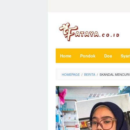
Loncat
ke
konten
Home
Pondok
Doa
Syar
HOMEPAGE
/
BERITA
/
SKANDAL MENCURI D