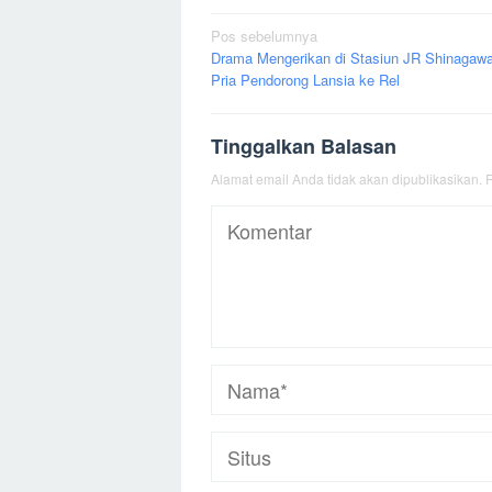
Navigasi
Pos sebelumnya
Drama Mengerikan di Stasiun JR Shinagaw
pos
Pria Pendorong Lansia ke Rel
Tinggalkan Balasan
Alamat email Anda tidak akan dipublikasikan.
R