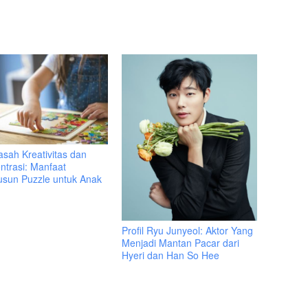
sah Kreativitas dan
ntrasi: Manfaat
sun Puzzle untuk Anak
Profil Ryu Junyeol: Aktor Yang
Menjadi Mantan Pacar dari
Hyeri dan Han So Hee