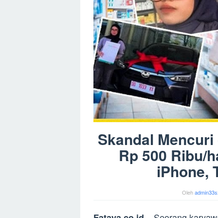
Skandal Mencuri 
Rp 500 Ribu/ha
iPhone, 
Oleh
admin33s
– Seorang karyawa
Fataya.co.id