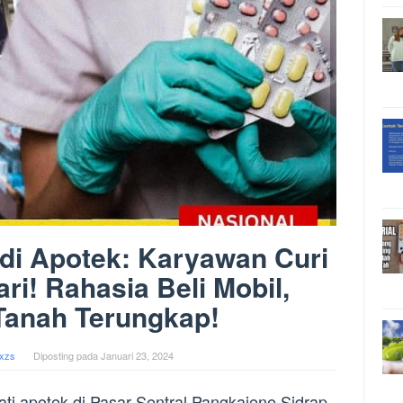
di Apotek: Karyawan Curi
ri! Rahasia Beli Mobil,
Tanah Terungkap!
xzs
Diposting pada
Januari 23, 2024
ti apotek di Pasar Sentral Pangkajene Sidrap,