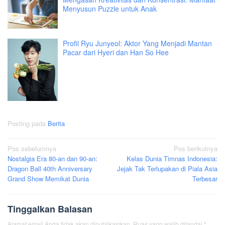
Menyusun Puzzle untuk Anak
Profil Ryu Junyeol: Aktor Yang Menjadi Mantan
Pacar dari Hyeri dan Han So Hee
Posting pada
Berita
Navigasi
Pos sebelumnya
Pos berikutnya
Nostalgia Era 80-an dan 90-an:
Kelas Dunia Timnas Indonesia:
pos
Dragon Ball 40th Anniversary
Jejak Tak Terlupakan di Piala Asia
Grand Show Memikat Dunia
Terbesar
Tinggalkan Balasan
Alamat email Anda tidak akan dipublikasikan.
Ruas yang wajib ditandai
*