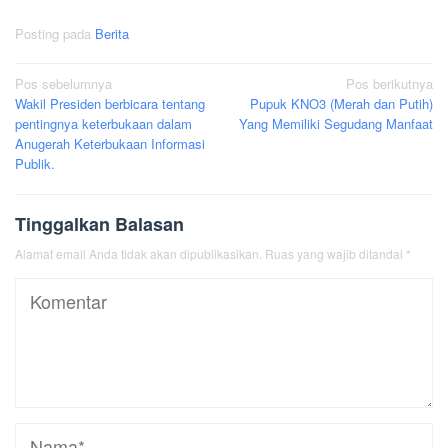
Posting pada
Berita
Navigasi
Pos sebelumnya
Pos berikutnya
Wakil Presiden berbicara tentang
Pupuk KNO3 (Merah dan Putih)
pos
pentingnya keterbukaan dalam
Yang Memiliki Segudang Manfaat
Anugerah Keterbukaan Informasi
Publik.
Tinggalkan Balasan
Alamat email Anda tidak akan dipublikasikan.
Ruas yang wajib ditandai
*