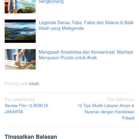
Sangkuriang
Legenda Danau Toba, Fakta dan Makna di Balik
Kisah yang Melegenda
Mengasah Kreativitas dan Konsentrasi: Manfaat
Menyusun Puzzle untuk Anak
Posting pada
kisah
Navigasi
Pos sebelumnya
Pos berikutnya
Review Film 13 BOM DI
10 Tips Mudik Lebaran Aman &
pos
JAKARTA
Nyaman dengan Kendaraan
Pribadi
Tinggalkan Balasan