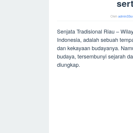
ser
Oleh
admin33s
Senjata Tradisional Riau – Wila
Indonesia, adalah sebuah tem
dan kekayaan budayanya. Namu
budaya, tersembunyi sejarah dan
diungkap.