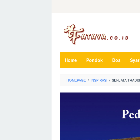
Loncat
ke
konten
Home
Pondok
Doa
Syar
HOMEPAGE
/
INSPIRASI
/
SENJATA TRADIS