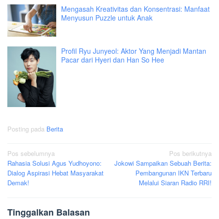
Mengasah Kreativitas dan Konsentrasi: Manfaat
Menyusun Puzzle untuk Anak
Profil Ryu Junyeol: Aktor Yang Menjadi Mantan
Pacar dari Hyeri dan Han So Hee
Posting pada
Berita
Navigasi
Pos sebelumnya
Pos berikutnya
Rahasia Solusi Agus Yudhoyono:
Jokowi Sampaikan Sebuah Berita:
pos
Dialog Aspirasi Hebat Masyarakat
Pembangunan IKN Terbaru
Demak!
Melalui Siaran Radio RRI!
Tinggalkan Balasan